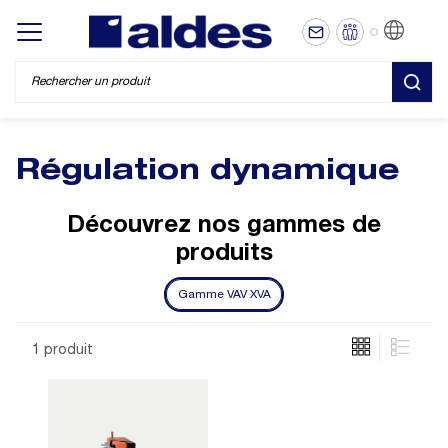
FR
Display/hide main menu
REC
Régulation dynamique
Découvrez nos gammes de
produits
Gamme VAV XVA
1 produit