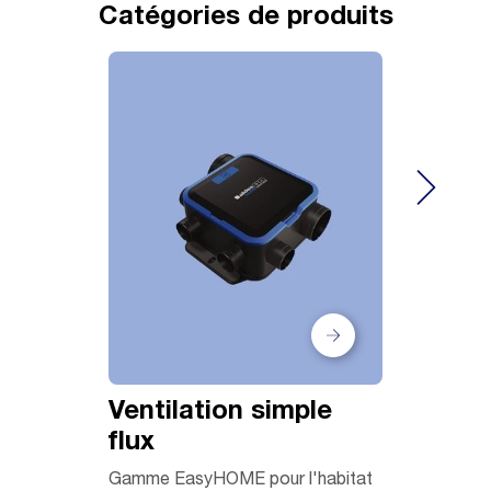
Catégories de produits
Ventilation simple
Centra
flux
traite
Gamme EasyHOME pour l'habitat
Les gamme