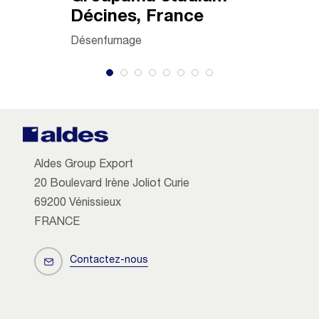
Décines, France
Azur Ci
Tunisi
Désenfumage
Ventilatio
Aldes Group Export
20 Boulevard Irène Joliot Curie
69200 Vénissieux
FRANCE
Contactez-nous