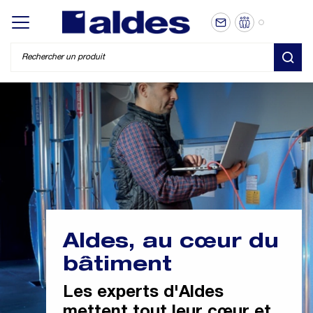
FR
Display/hide main menu
REC
Aldes, au cœur du
bâtiment
Les experts d'Aldes