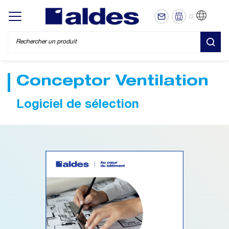
FR
Display/hide main menu
REC
Conceptor Ventilation
Logiciel de sélection