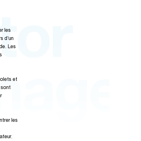
tor
r les
s d’un
nde. Les
s
mage
olets et
 sont
r
ntrer les
lateur.