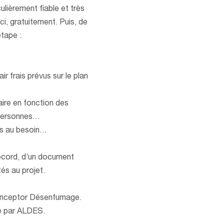
lièrement fiable et très
ceci, gratuitement. Puis, de
étape :
r frais prévus sur le plan
aire en fonction des
 personnes…
es au besoin…
record, d’un document
és au projet.
Conceptor Désenfumage.
é par ALDES.