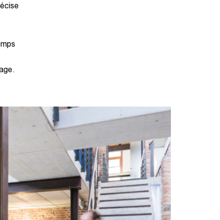
récise
temps
age.