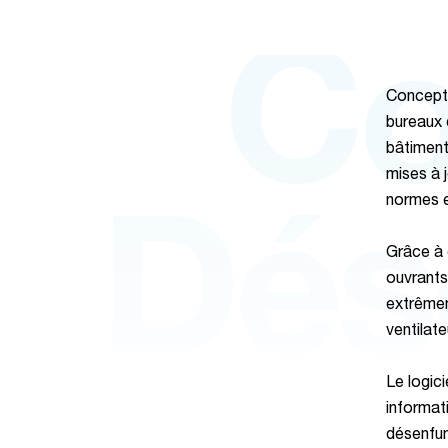
Co
Concepto
bureaux 
bâtiment
mises à 
normes e
Dés
Grâce à 
ouvrants
extrêmem
ventilate
Le logici
informat
désenfum