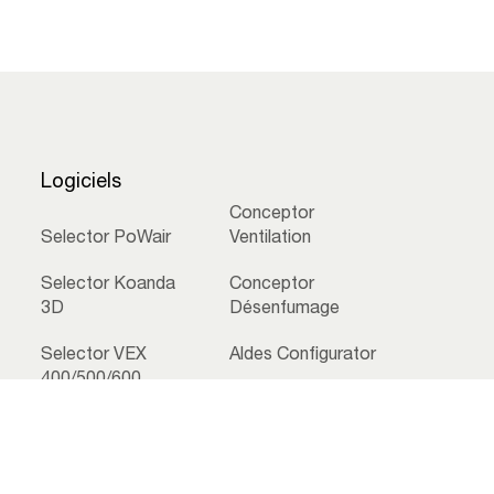
Logiciels
Conceptor
Selector PoWair
Ventilation
Selector Koanda
Conceptor
3D
Désenfumage
Selector VEX
Aldes Configurator
400/500/600
Aldes CAD Library
Selector DFE
lles