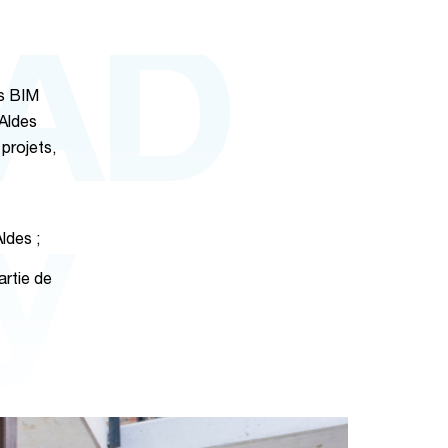
CAD
ts BIM
 Aldes
projets,
y
ldes ;
rtie de