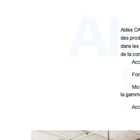
Al
Aldes CA
des prod
dans les
de la co
Accès di
Formats 
Moteur 
la gamme
Accès m