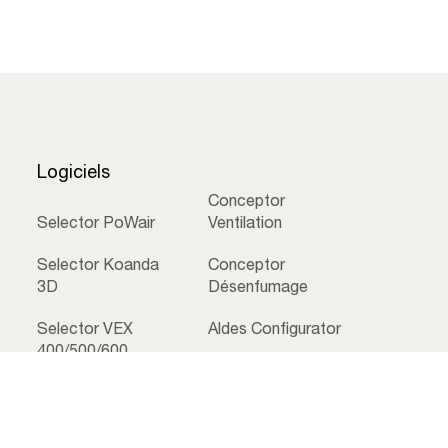
Logiciels
Conceptor
Selector PoWair
Ventilation
Selector Koanda
Conceptor
3D
Désenfumage
Selector VEX
Aldes Configurator
400/500/600
Aldes CAD Library
Selector DFE
lles