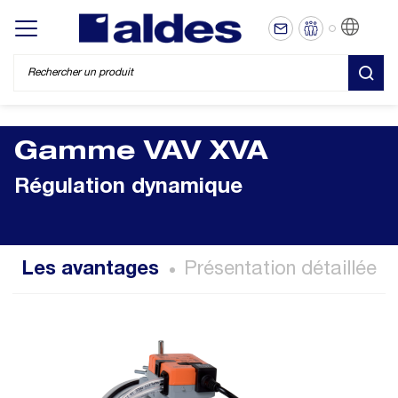
FR
Display/hide main menu
REC
Gamme VAV XVA
Régulation dynamique
Les avantages
Présentation détaillée