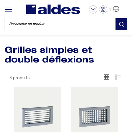
FR
Display/hide main menu
REC
Grilles simples et
double déflexions
8 produits