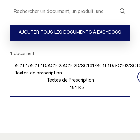
AJOUTER TOUS LES DOCUMENTS À EASYDOCS
Showing 1 -
1
of
1
document
AC101/AC101D/AC102/AC102D/SC101/SC101D/SC102/SC1
Textes de prescription
Textes de Prescription
191
Ko