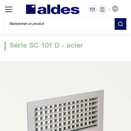
FR
Display/hide main menu
REC
Série SC 101 D - acier