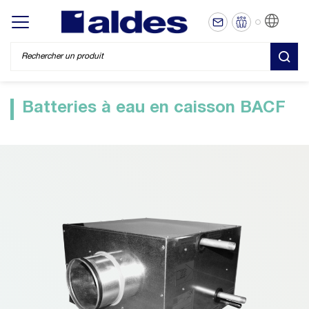
FR
Display/hide main menu
REC
Batteries à eau en caisson BACF