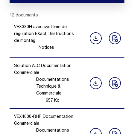
Showing 1 -
12
of
12
documents
VEX330H avec système de
régulation EXact : Instructions
de montag
Notices
Solution ALC Documentation
Commerciale
Documentations
Technique &
Commerciale
657
Ko
VEX4000-RHP Documentation
Commerciale
Documentations