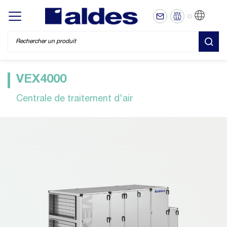
FR
Display/hide main menu
REC
VEX4000
Centrale de traitement d'air