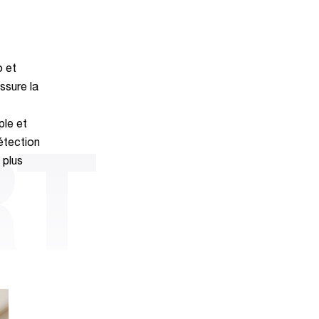
o et
ssure la
ple et
étection
RT
 plus