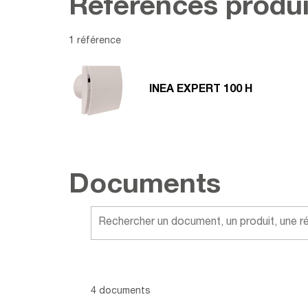
Références produi
1 référence
INEA EXPERT 100 H
Documents
Showing 1 -
4
of
4
documents