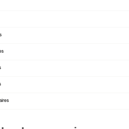
s
es
s
s
ires