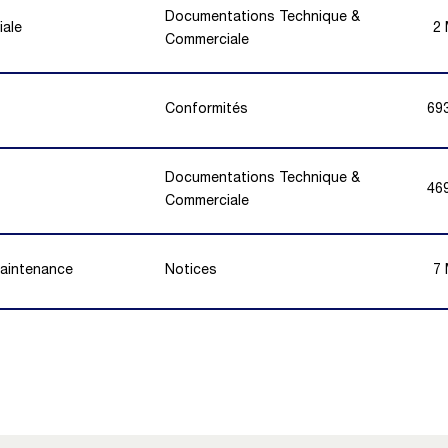
Documentations Technique &
iale
2
Commerciale
Conformités
69
Documentations Technique &
46
Commerciale
Maintenance
Notices
7