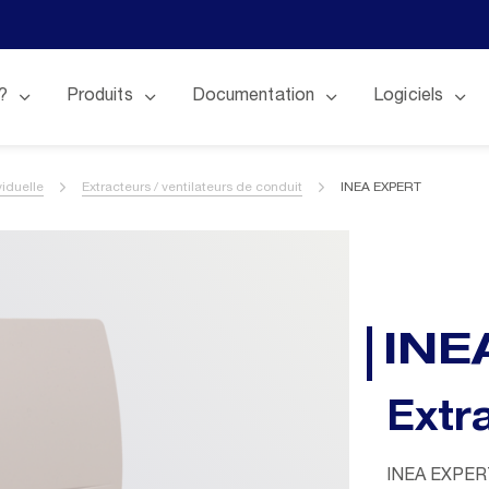
?
Produits
Documentation
Logiciels
viduelle
Extracteurs / ventilateurs de conduit
INEA EXPERT
INE
Extr
INEA EXPERT 