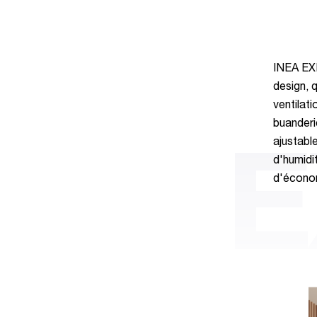
INEA EXP
design, q
ventilati
buanderi
ajustabl
E
d'humidi
d'économ