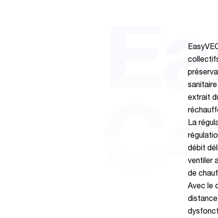
Ea
EasyVEC
collectif
préserva
sanitair
extrait 
C4
réchauffe
La régul
régulati
débit dél
ventiler
de chauf
Avec le c
distance
dysfonc