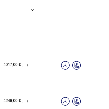
4017,00
€
(H.T.)
4248,00
€
(H.T.)