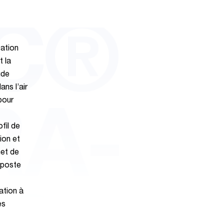
EC®
ation
t la
ude
ns l’air
pour
RA-
fil de
ion et
met de
 poste
ation à
es