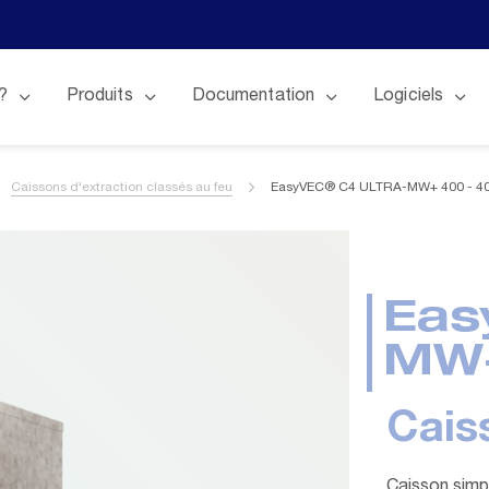
?
Produits
Documentation
Logiciels
Caissons d'extraction classés au feu
EasyVEC® C4 ULTRA-MW+ 400 - 4
Eas
MW+
Cais
Caisson simpl