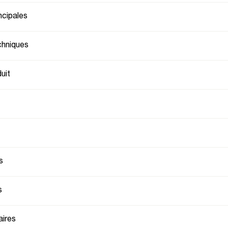
ncipales
chniques
uit
s
s
ires