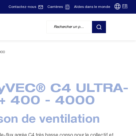
FR
Contactez-nous
Carrières
Aldes dans le monde
RECHERCHER
000
yVEC® C4 ULTRA-
 400 - 4000
son de ventilation
e-flux agrée C4 très basse conso pour le collectif et