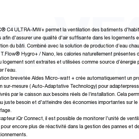
syV
® C4 ULTRA-MW+ permet la ventilation des batiments d'habit
s afin d'assurer une qualité d'air suffisante dans les logements e
tion du bâti. Combiné avec la solution de production d’eau cha
e T.Flow® Hygro+ / Nano, les calories naturellement présentes da
du logement sont extraites et utilisées comme source d’énergie 
 ULT
r l’eau.
ation brevetée Aldes Micro-watt + crée automatiquement un pro
on sur-mesure ( Auto-Adaptative Technology) pour adapterpress
ivrés par le caisson aux besoins réels de l’installation. Cela per
 au juste besoin et d'atteindre des économies importantes sur le
fage.
apteur iQr Connect, il est possible de monitorer l'unité de ventil
 pour encore plus de réactivité dans la gestion des pannes et d
tionnements.