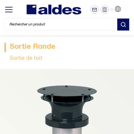
FR
Display/hide main menu
REC
Sortie Ronde
Sortie de toit