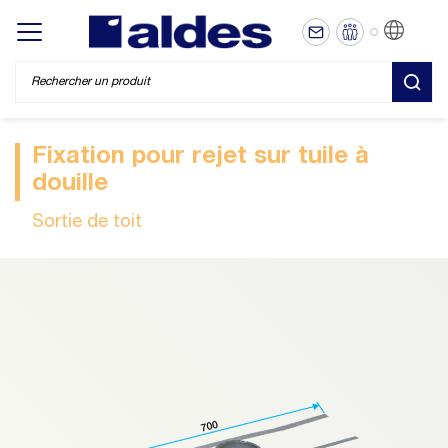
FR
Display/hide main menu
REC
Fixation pour rejet sur tuile à
douille
Sortie de toit