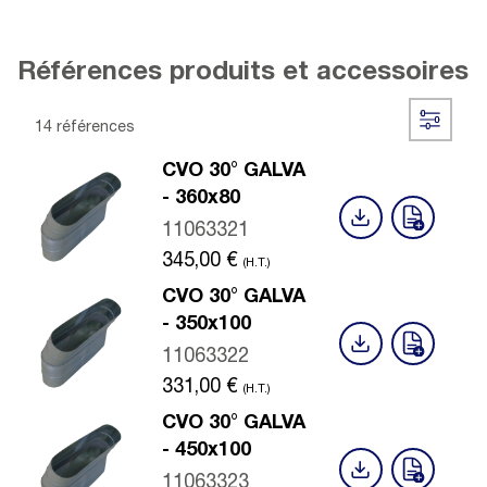
Références produits et accessoires
14 références
CVO 30° GALVA
- 360x80
11063321
345,00
€
(H.T.)
CVO 30° GALVA
- 350x100
11063322
331,00
€
(H.T.)
CVO 30° GALVA
- 450x100
11063323