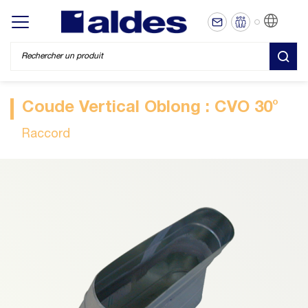
FR
Display/hide main menu
REC
Coude Vertical Oblong : CVO 30°
Raccord