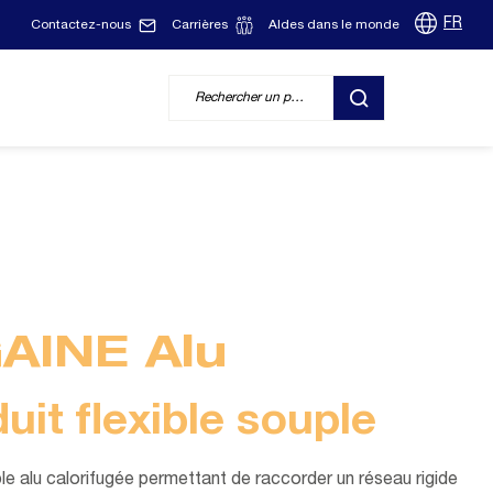
FR
Contactez-nous
Carrières
Aldes dans le monde
RECHERCHER
AINE Alu
uit flexible souple
le alu calorifugée permettant de raccorder un réseau rigide