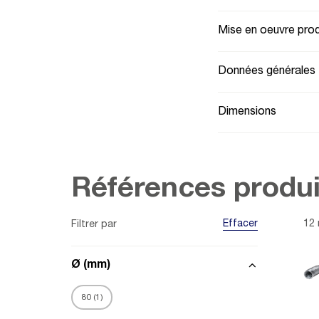
Mise en oeuvre prod
Données générales
Dimensions
Références produi
Effacer
12 
Filtrer par
Ø (mm)
80
(
1
)