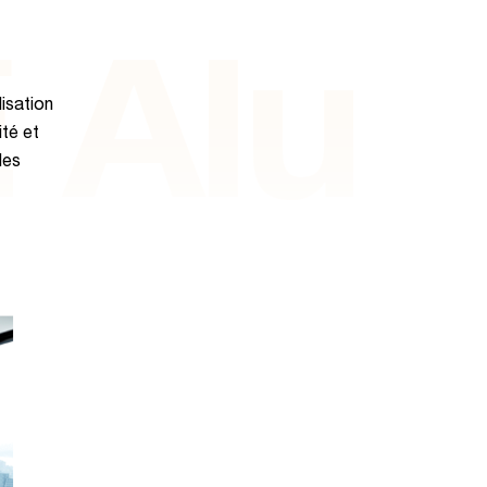
 Alu
lisation
ité et
des