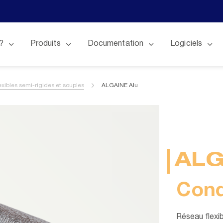
?
Produits
Documentation
Logiciels
exibles semi-rigides et souples
ALGAINE Alu
ALG
Cond
Réseau flexib