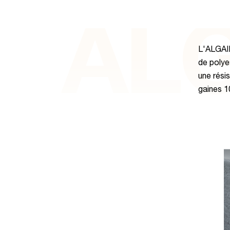
ALG
L'ALGAIN
de polyes
une rési
gaines 1