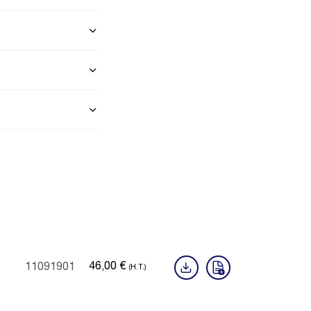
46,00
€
11091901
(H.T.)