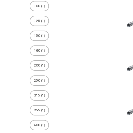
100
(
1
)
125
(
1
)
150
(
1
)
160
(
1
)
200
(
1
)
250
(
1
)
315
(
1
)
355
(
1
)
400
(
1
)