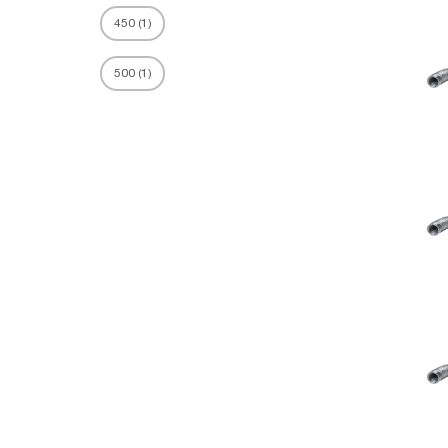
450
(
1
)
500
(
1
)