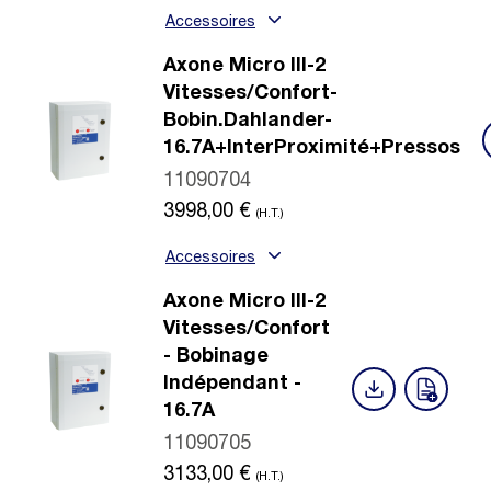
Accessoires
Axone Micro III-2
Vitesses/Confort-
Bobin.Dahlander-
16.7A+InterProximité+Pressos
11090704
3998,00
€
(H.T.)
Accessoires
Axone Micro III-2
Vitesses/Confort
- Bobinage
Indépendant -
16.7A
11090705
3133,00
€
(H.T.)