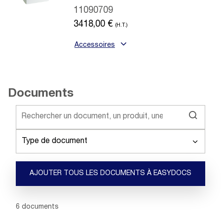
11090709
3418,00
€
(H.T.)
Accessoires
Documents
Type de document
AJOUTER TOUS LES DOCUMENTS À EASYDOCS
Showing 1 -
6
of
6
documents