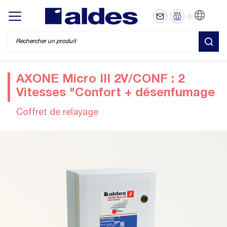
FR
Display/hide main menu
REC
AXONE Micro III 2V/CONF : 2
Vitesses "Confort + désenfumage
Coffret de relayage