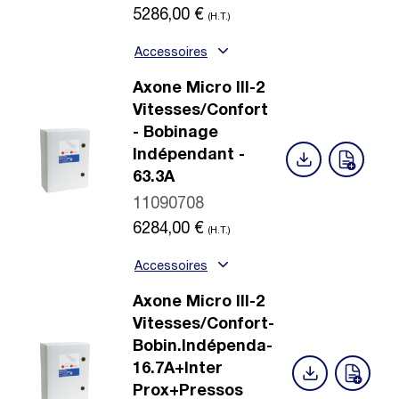
5286,00
€
(H.T.)
Accessoires
Axone Micro III-2
Vitesses/Confort
- Bobinage
Indépendant -
63.3A
11090708
6284,00
€
(H.T.)
Accessoires
Axone Micro III-2
Vitesses/Confort-
Bobin.Indépenda-
16.7A+Inter
Prox+Pressos