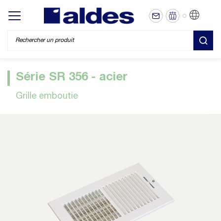
FR
Display/hide main menu
REC
Série SR 356 - acier
Grille emboutie