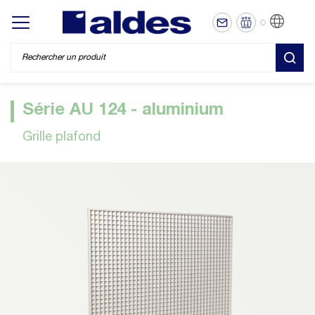
FR
Display/hide main menu
REC
Série AU 124 - aluminium
Grille plafond