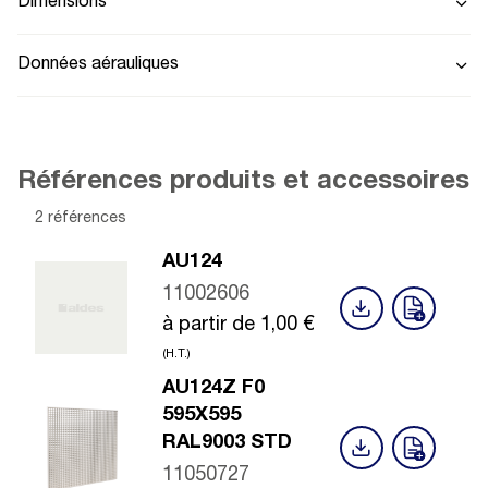
Dimensions
Données aérauliques
Références produits et accessoires
2 références
AU124
11002606
à partir de
1,00
€
(H.T.)
AU124Z F0
595X595
RAL9003 STD
11050727