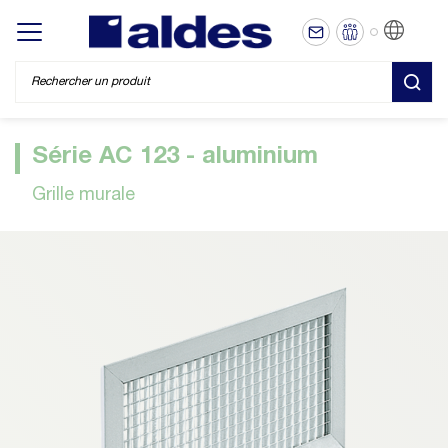
FR
Display/hide main menu
REC
Série AC 123 - aluminium
Grille murale