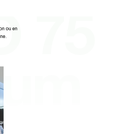
O 75
on ou en
ine.
nium