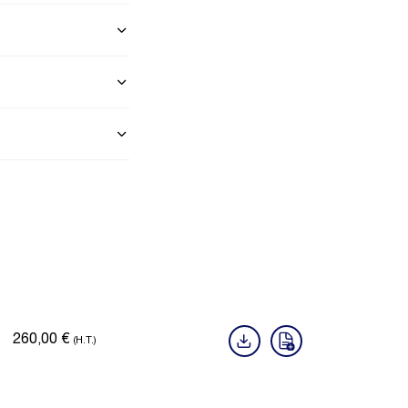
260,00
€
(H.T.)