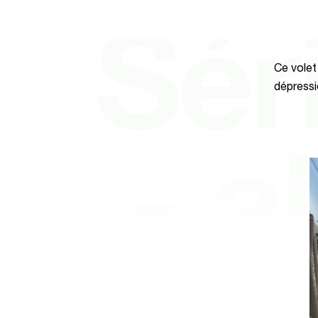
Sér
Ce volet
dépressio
- a