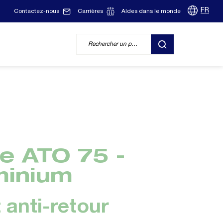
FR
Contactez-nous
Carrières
Aldes dans le monde
RECHERCHER
ie ATO 75 -
minium
 anti-retour