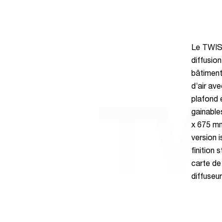
Le TWIST
diffusio
bâtiments
d’air av
plafond 
TW
gainable
x 675 mm
version i
finition
carte de
diffuseur