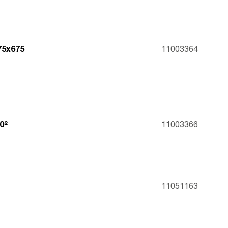
75x675
11003364
0²
11003366
11051163