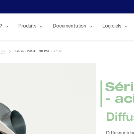
?
Produits
Documentation
Logiciels
urs
Série TWISTED® 850 - acier
Sér
- ac
Diffu
Diffuseur à ha