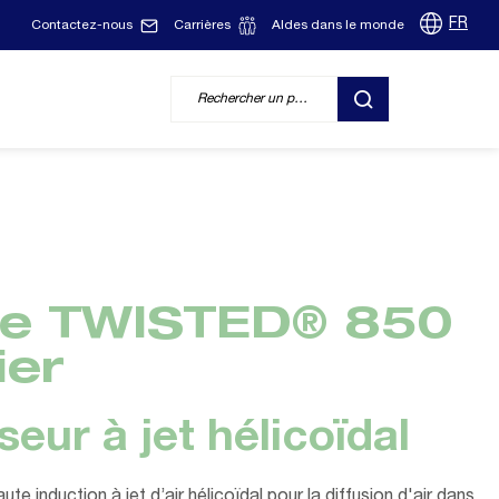
FR
Contactez-nous
Carrières
Aldes dans le monde
RECHERCHER
ie TWISTED® 850
ier
seur à jet hélicoïdal
ute induction à jet d’air hélicoïdal pour la diffusion d'air dans