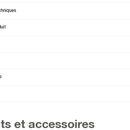
chniques
uit
s
ts et accessoires