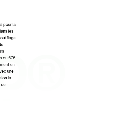
l pour la
dans les
soufflage
de
urs
ED®
mm ou 675
lement en
avec une
lon la
r ce