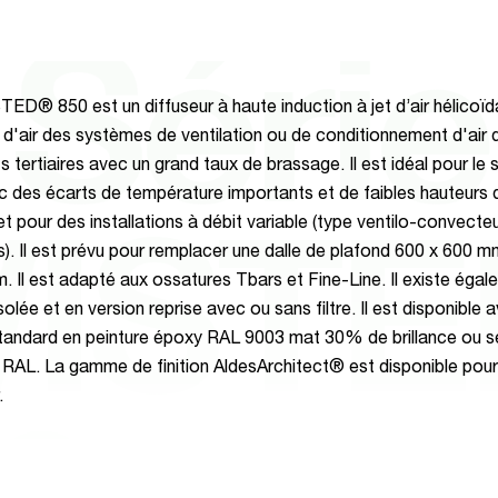
Série
ED® 850 est un diffuseur à haute induction à jet d’air hélicoïda
n d'air des systèmes de ventilation ou de conditionnement d'air 
 tertiaires avec un grand taux de brassage. Il est idéal pour le 
ec des écarts de température importants et de faibles hauteurs 
et pour des installations à débit variable (type ventilo-convecte
IST
s). Il est prévu pour remplacer une dalle de plafond 600 x 600 
. Il est adapté aux ossatures Tbars et Fine-Line. Il existe éga
solée et en version reprise avec ou sans filtre. Il est disponible 
 standard en peinture époxy RAL 9003 mat 30% de brillance ou se
 RAL. La gamme de finition AldesArchitect® est disponible pou
.