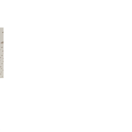
ier
s