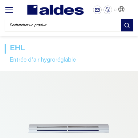
FR
Display/hide main menu
REC
EHL
Entrée d'air hygroréglable