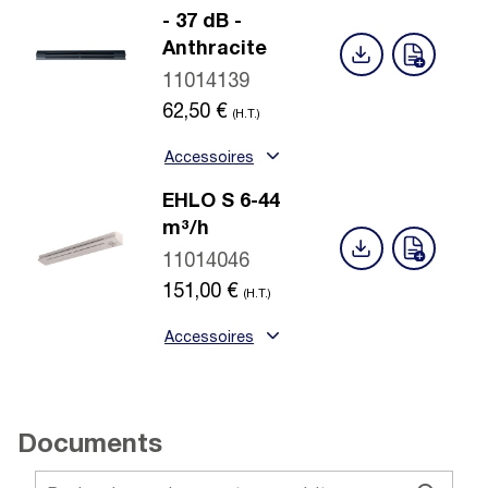
- 37 dB -
Anthracite
11014139
62,50
€
(H.T.)
Accessoires
EHLO S 6-44
m³/h
11014046
151,00
€
(H.T.)
Accessoires
Documents