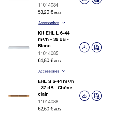
11014084
53,20
€
(H.T.)
Accessoires
Kit EHL L 6-44
m³/h - 39 dB -
Blanc
11014085
64,80
€
(H.T.)
Accessoires
EHL S 6-44 m³/h
- 37 dB - Chêne
clair
11014088
62,50
€
(H.T.)