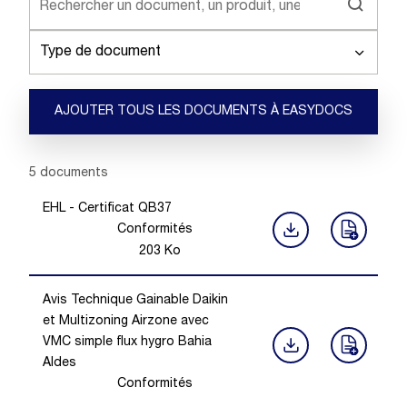
Type de document
AJOUTER TOUS LES DOCUMENTS À EASYDOCS
Showing 1 -
5
of
5
documents
EHL - Certificat QB37
Conformités
203
Ko
Avis Technique Gainable Daikin
et Multizoning Airzone avec
VMC simple flux hygro Bahia
Aldes
Conformités