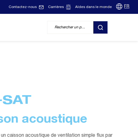
FR
Contactez-nous
Carrières
Aldes dans le monde
RECHERCHER
-SAT
son acoustique
n caisson acoustique de ventilation simple flux par