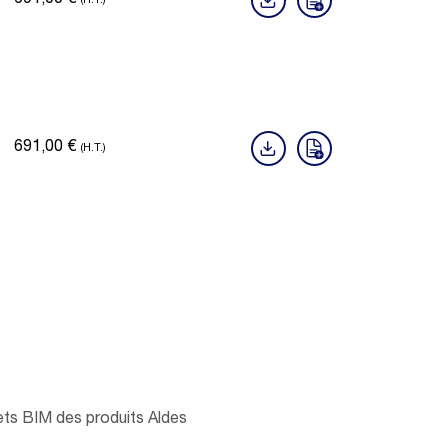
691,00
€
(H.T.)
691,00
€
(H.T.)
ts BIM des produits Aldes