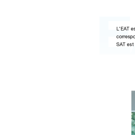
E
L'EAT es
correspo
SAT est 