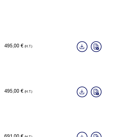
495,00
€
(H.T.)
495,00
€
(H.T.)