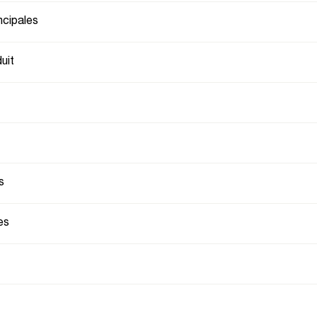
ncipales
uit
s
es