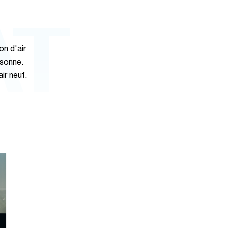
AT
on d'air
rsonne.
ir neuf.