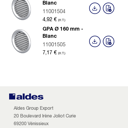
Blanc
11001504
4,92
€
(H.T.)
GPA Ø 160 mm -
Blanc
11001505
7,17
€
(H.T.)
Aldes Group Export
20 Boulevard Irène Joliot Curie
69200 Vénissieux