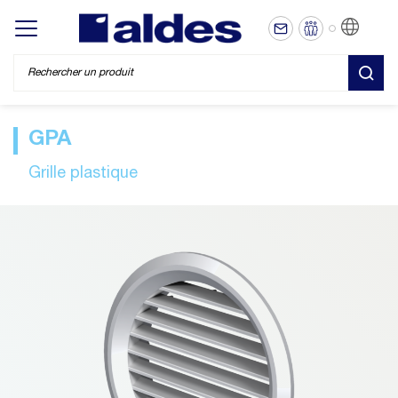
FR
Display/hide main menu
REC
GPA
Grille plastique