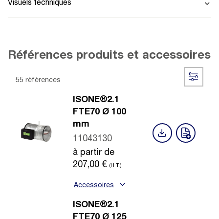
Visuels techniques
Références produits et accessoires
55 références
ISONE®2.1
FTE70 Ø 100
mm
11043130
à partir de
207,00
€
(H.T.)
Accessoires
ISONE®2.1
FTE70 Ø 125