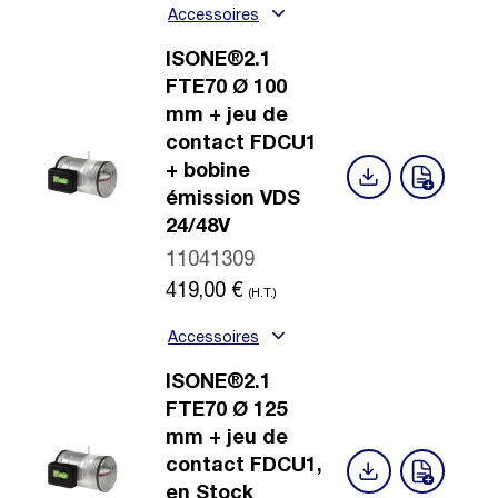
Accessoires
ISONE®2.1
FTE70 Ø 100
mm + jeu de
contact FDCU1
+ bobine
émission VDS
24/48V
11041309
419,00
€
(H.T.)
Accessoires
ISONE®2.1
FTE70 Ø 125
mm + jeu de
contact FDCU1,
en Stock