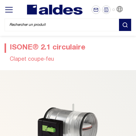
FR
Display/hide main menu
REC
ISONE® 2.1 circulaire
Clapet coupe-feu