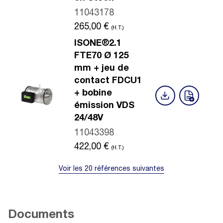
11043178
265,00
€
(H.T.)
ISONE®2.1
FTE70 Ø 125
mm + jeu de
contact FDCU1
+ bobine
émission VDS
24/48V
11043398
422,00
€
(H.T.)
Voir les 20 références suivantes
Documents