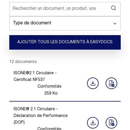
Type de document
AJOUTER TOUS LES DOCUMENTS À EASYDOCS
Showing 1 -
12
of
12
documents
ISONE®2.1 Circulaire -
Certificat NF537
Conformités
259
Ko
ISONE® 2.1 Circulaire -
Déclaration de Performance
(DOP)
Conformités