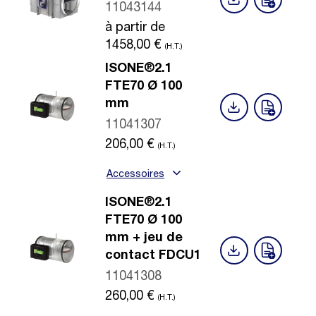
11043144
à partir de
1458,00
€
(H.T.)
ISONE®2.1
FTE70 Ø 100
mm
11041307
206,00
€
(H.T.)
Accessoires
ISONE®2.1
FTE70 Ø 100
mm + jeu de
contact FDCU1
11041308
260,00
€
(H.T.)