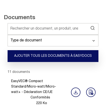
Documents
Type de document
AJOUTER TOUS LES DOCUMENTS À EASYDOCS
Showing 1 -
11
of
11
documents
EasyVEC® Compact
Standard/Micro-watt/Micro-
watt+ - Déclaration CE/UE
Conformités
220
Ko