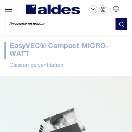
FR
Display/hide main menu
REC
EasyVEC® Compact MICRO-
WATT
Caisson de ventilation