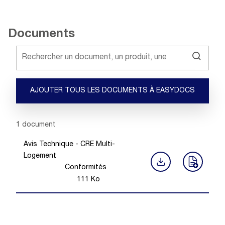
Documents
AJOUTER TOUS LES DOCUMENTS À EASYDOCS
Showing 1 -
1
of
1
document
Avis Technique - CRE Multi-
Logement
Conformités
111
Ko