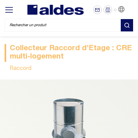
FR
Display/hide main menu
REC
Collecteur Raccord d’Etage : CRE
multi-logement
Raccord