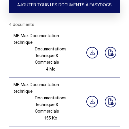
AJOUTER TOUS LES DOCUMENTS À EASYDOCS
Showing 1 -
4
of
4
documents
MR Max Documentation
technique
Documentations
Technique &
Commerciale
4
Mo
MR Max Documentation
technique
Documentations
Technique &
Commerciale
155
Ko