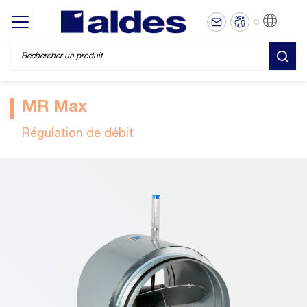
FR
Display/hide main menu
REC
MR Max
Régulation de débit