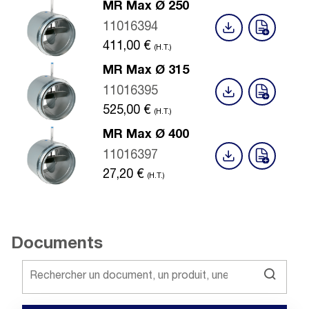
MR Max Ø 250
11016394
411,00
€
(H.T.)
MR Max Ø 315
11016395
525,00
€
(H.T.)
MR Max Ø 400
11016397
27,20
€
(H.T.)
Documents