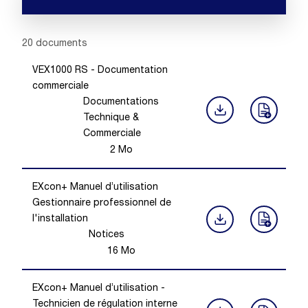
Showing 1 -
20
of
20
documents
VEX1000 RS - Documentation
commerciale
Documentations
Technique &
Commerciale
2
Mo
EXcon+ Manuel d’utilisation
Gestionnaire professionnel de
l'installation
Notices
16
Mo
EXcon+ Manuel d’utilisation -
Technicien de régulation interne