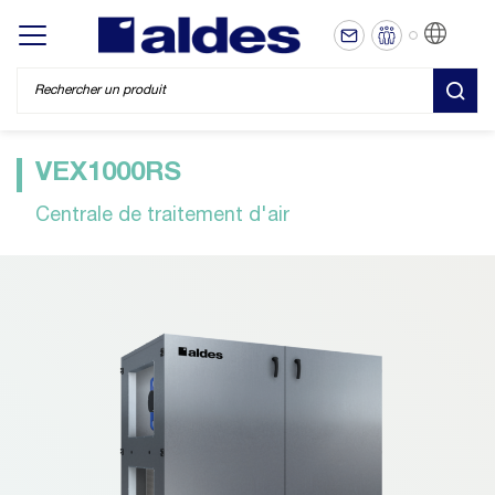
FR
Display/hide main menu
REC
VEX1000RS
Centrale de traitement d'air